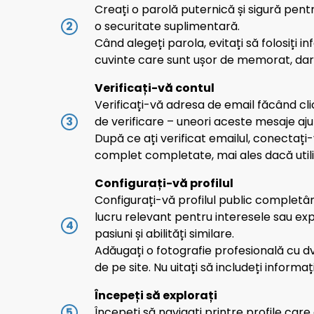
Creați o parolă puternică și sigură pentru
o securitate suplimentară.
Când alegeți parola, evitați să folosiți i
cuvinte care sunt ușor de memorat, dar g
Verificați-vă contul
Verificați-vă adresa de email făcând clic
de verificare – uneori aceste mesaje ajun
După ce ați verificat emailul, conectați-
complet completate, mai ales dacă utiliz
Configurați-vă profilul
Configurați-vă profilul public completând
lucru relevant pentru interesele sau exp
pasiuni și abilități similare.
Adăugați o fotografie profesională cu dvs.
de pe site. Nu uitați să includeți informaț
Începeți să explorați
Începeți să navigați printre profile car