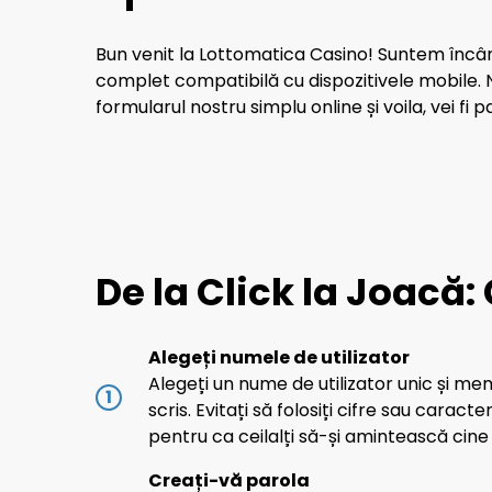
Bun venit la Lottomatica Casino! Suntem încânta
complet compatibilă cu dispozitivele mobile. N
formularul nostru simplu online și voila, vei fi
De la Click la Joacă:
Alegeți numele de utilizator
Alegeți un nume de utilizator unic și mem
scris. Evitați să folosiți cifre sau caract
pentru ca ceilalți să-și amintească cine
Creați-vă parola