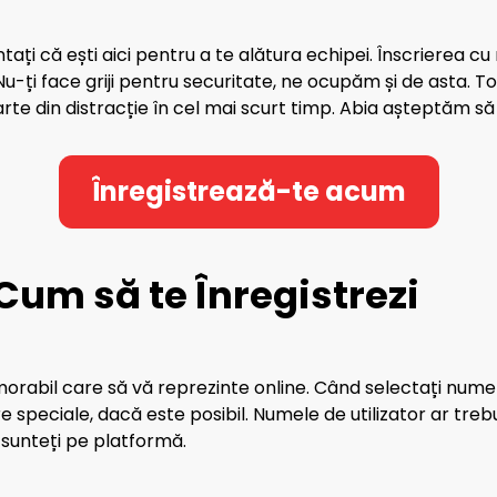
ți că ești aici pentru a te alătura echipei. Înscrierea cu 
u-ți face griji pentru securitate, ne ocupăm și de asta. T
 parte din distracție în cel mai scurt timp. Abia așteptăm s
Înregistrează-te acum
 Cum să te Înregistrezi
orabil care să vă reprezinte online. Când selectați numele 
ere speciale, dacă este posibil. Numele de utilizator ar trebui
 sunteți pe platformă.