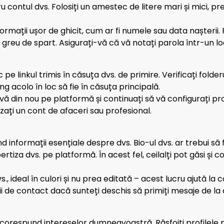
 contul dvs. Folosiți un amestec de litere mari și mici, pre
nformații ușor de ghicit, cum ar fi numele sau data nașterii. 
reu de spart. Asigurați-vă că vă notați parola într-un loc
 pe linkul trimis în căsuța dvs. de primire. Verificați fold
g acolo în loc să fie în căsuța principală.
vă din nou pe platformă și continuați să vă configurați pro
ați un cont de afaceri sau profesional.
 informații esențiale despre dvs. Bio-ul dvs. ar trebui să 
ertiza dvs. pe platformă. În acest fel, ceilalți pot găsi 
, ideal în culori și nu prea editată – acest lucru ajută la 
ii de contact dacă sunteți deschis să primiți mesaje de la alț
e corespund intereselor dumneavoastră. Răsfoiți profilele 