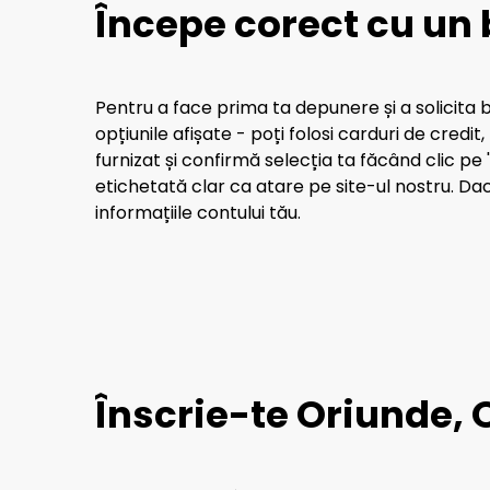
Începe corect cu un
Pentru a face prima ta depunere și a solicita 
opțiunile afișate - poți folosi carduri de cred
furnizat și confirmă selecția ta făcând clic p
etichetată clar ca atare pe site-ul nostru. Dacă
informațiile contului tău.
Înscrie-te Oriunde, 