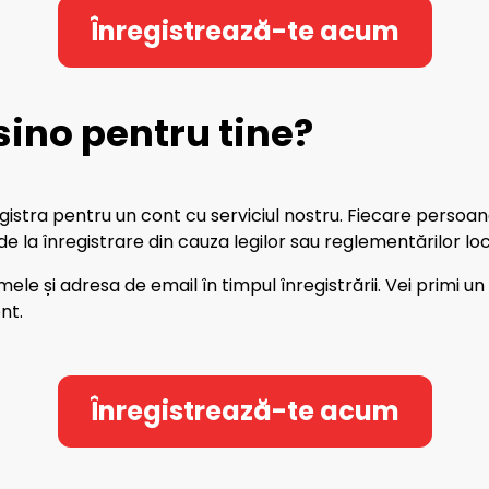
Înregistrează-te acum
ino pentru tine?
gistra pentru un cont cu serviciul nostru. Fiecare persoană
ți de la înregistrare din cauza legilor sau reglementărilor lo
numele și adresa de email în timpul înregistrării. Vei primi 
nt.
Înregistrează-te acum