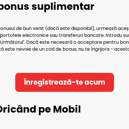
 bonus suplimentar
bonusul de bun venit (dacă este disponibil), urmează aceșt
it, portofele electronice sau transferuri bancare. Introdu
e 'Următorul'. Dacă este necesară o acceptare pentru bonu
 este nevoie de un cod de bonus, nu te îngrijora - acesta va
Înregistrează-te acum
Oricând pe Mobil