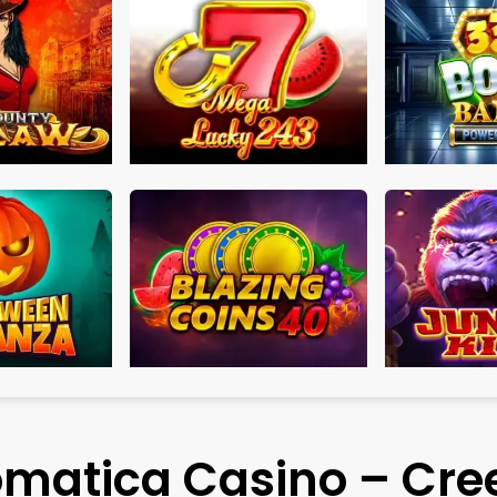
omatica Casino – Cre