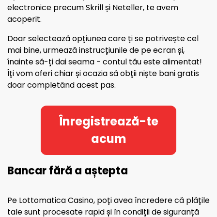
electronice precum Skrill și Neteller, te avem
acoperit.
Doar selectează opțiunea care ți se potrivește cel
mai bine, urmează instrucțiunile de pe ecran și,
înainte să-ți dai seama - contul tău este alimentat!
Îți vom oferi chiar și ocazia să obții niște bani gratis
doar completând acest pas.
Înregistrează-te
acum
Bancar fără a aștepta
Pe Lottomatica Casino, poți avea încredere că plățile
tale sunt procesate rapid și în condiții de siguranță