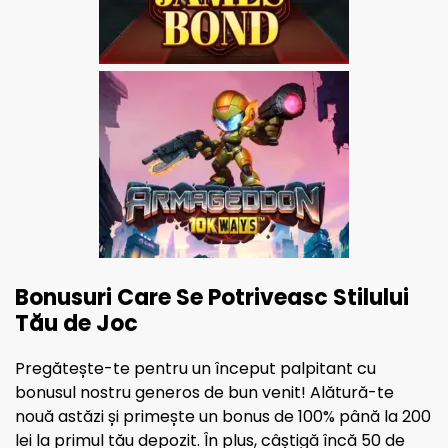
Bonusuri Care Se Potriveasc Stilului
Tău de Joc
Pregătește-te pentru un început palpitant cu
bonusul nostru generos de bun venit! Alătură-te
nouă astăzi și primește un bonus de 100% până la 200
lei la primul tău depozit. În plus, câștigă încă 50 de