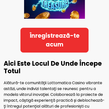
Înregistrează-te
acum
Aici Este Locul De Unde Începe
Totul
Alătură-te comunității Lottomatica Casino vibrante
astăzi, unde indivizi talentați se reunesc pentru a
modela viitorul inovației. Colaborează la proiecte de
impact, câștigă experiență practică și deblochează-
ți întregul potențial alături de profesioniști cu