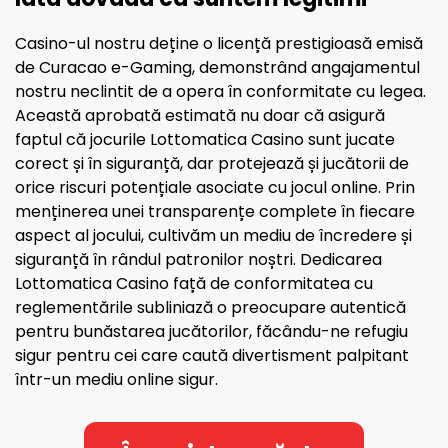
Casino-ul nostru deține o licență prestigioasă emisă
de
Curacao e-Gaming
, demonstrând angajamentul
nostru neclintit de a opera în conformitate cu legea.
Această aprobată estimată nu doar că asigură
faptul că jocurile Lottomatica Casino sunt jucate
corect și în siguranță, dar protejează și jucătorii de
orice riscuri potențiale asociate cu jocul online. Prin
menținerea unei transparențe complete în fiecare
aspect al jocului, cultivăm un mediu de încredere și
siguranță în rândul patronilor noștri. Dedicarea
Lottomatica Casino față de conformitatea cu
reglementările subliniază o preocupare autentică
pentru bunăstarea jucătorilor, făcându-ne refugiu
sigur pentru cei care caută divertisment palpitant
într-un mediu online sigur.